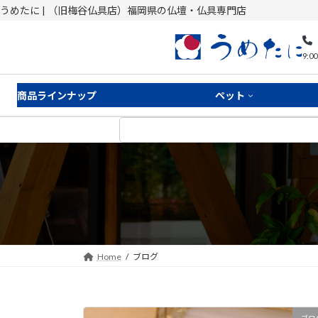
コ
ナ
うめたに | （旧梅谷仏具店）福岡県の仏壇・仏具専門店
ン
ビ
テ
ゲ
9:0
ン
ー
ツ
シ
へ
ョ
商品ラインナップ
ペット
ス
ン
キ
に
ッ
移
プ
動
Home
ブログ
ブロ