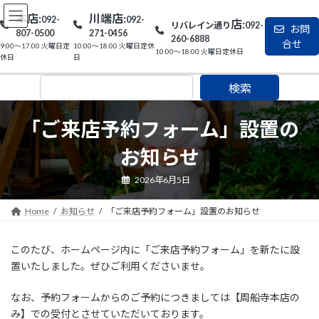
コ
ナ
本店:
川端店:
092-
092-
ン
ビ
店:
リバレイン通り
092-
お問
807-0500
271-0456
テ
ゲ
260
-6888
合せ
9:00〜17:00 火曜日定
10:00〜18:00 火曜日定休
ン
ー
10:00〜18:00 火曜日定休日
休日
日
ツ
シ
へ
ョ
検索
ス
ン
キ
に
ッ
移
「ご来店予約フォーム」設置の
プ
動
お知らせ
2026年6月5日
Home
お知らせ
「ご来店予約フォーム」設置のお知らせ
このたび、ホームページ内に「ご来店予約フォーム」を新たに設
置いたしました。ぜひご利用くださいませ。
なお、予約フォームからのご予約につきましては【周船寺本店の
み】での受付とさせていただいております。